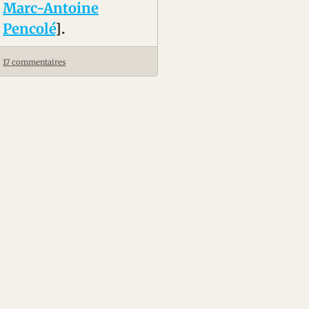
Marc-Antoine
Pencolé
].
17 commentaires