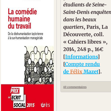
étudiants de Seine-
Saint-Denis enquêten
dans les beaux
quartiers
, Paris, La
Découverte, coll.
« Cahiers libres »,
2014, 248 p., 16€
[
Informations
]
[
Compte rendu
de
Félix
Mazet
].
49 commentaires