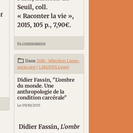
Seuil, coll.
t
« Raconter la vie »,
2015, 105 p., 7,90€.
64 commentaires
Dans
2016 : Sélection Liens-
socio.org ( LSH/ENS Lyon)
Didier Fassin, "L'ombre
du monde. Une
anthropologie de la
condition carcérale"
Le 09/10/2015
Didier
Fassin
,
L'ombr