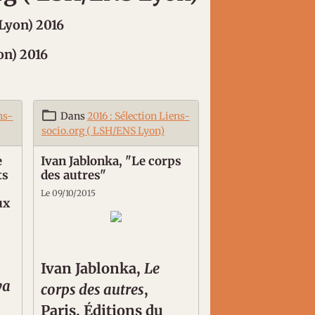
 Lyon) 2016
on) 2016
ns-
Dans
2016 : Sélection Liens-
socio.org ( LSH/ENS Lyon)
e
Ivan Jablonka, "Le corps
ts
des autres"
Le 09/10/2015
ux
Ivan Jablonka,
Le
ya
corps des autres
,
Paris, Éditions du