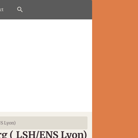
ct
NS Lyon)
org ( LSH/ENS Lyon)