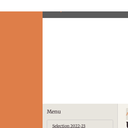
Prix lycéen du livre de SES
Menu
A
Selection 2022-23