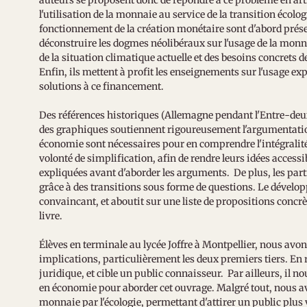
auteurs se proposent donc de répondre à ce problème en ar
l'utilisation de la monnaie au service de la transition écolog
fonctionnement de la création monétaire sont d'abord prése
déconstruire les dogmes néolibéraux sur l'usage de la monna
de la situation climatique actuelle et des besoins concrets 
Enfin, ils mettent à profit les enseignements sur l'usage e
solutions à ce financement.
Des références historiques (Allemagne pendant l'Entre-deux
des graphiques soutiennent rigoureusement l'argumentatio
économie sont nécessaires pour en comprendre l'intégralité
volonté de simplification, afin de rendre leurs idées accessib
expliquées avant d'aborder les arguments. De plus, les part
grâce à des transitions sous forme de questions. Le développ
convaincant, et aboutit sur une liste de propositions concrè
livre.
Élèves en terminale au lycée Joffre à Montpellier, nous avon
implications, particulièrement les deux premiers tiers. En r
juridique, et cible un public connaisseur. Par ailleurs, il 
en économie pour aborder cet ouvrage. Malgré tout, nous av
monnaie par l'écologie, permettant d'attirer un public plus 