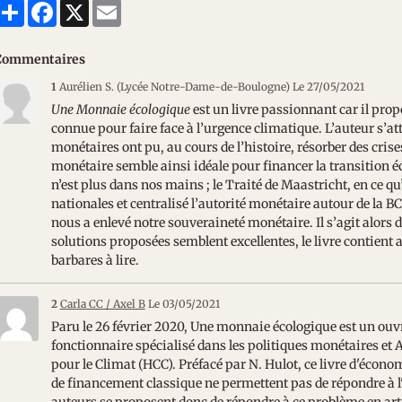
Partager
Facebook
X
Email
Commentaires
1
Aurélien S. (Lycée Notre-Dame-de-Boulogne)
Le 27/05/2021
Une Monnaie écologique
est un livre passionnant car il prop
connue pour faire face à l’urgence climatique. L’auteur s’
monétaires ont pu, au cours de l’histoire, résorber des cris
monétaire semble ainsi idéale pour financer la transition éc
n’est plus dans nos mains ; le Traité de Maastricht, en ce 
nationales et centralisé l’autorité monétaire autour de la B
nous a enlevé notre souveraineté monétaire. Il s’agit alors
solutions proposées semblent excellentes, le livre contien
barbares à lire.
2
Carla CC / Axel B
Le 03/05/2021
Paru le 26 février 2020, Une monnaie écologique est un ouv
fonctionnaire spécialisé dans les politiques monétaires e
pour le Climat (HCC). Préfacé par N. Hulot, ce livre d'économ
de financement classique ne permettent pas de répondre à l