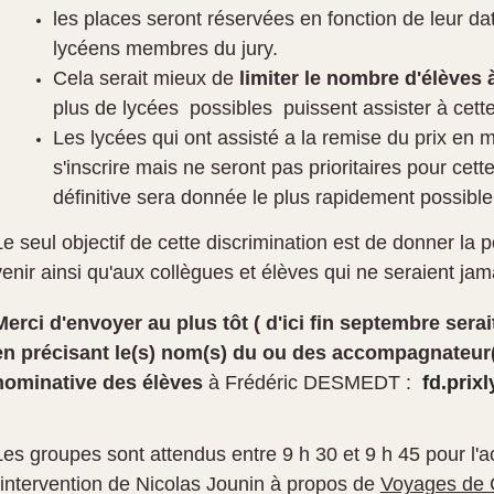
les places seront réservées en fonction de leur da
lycéens membres
du
jury.
Cela serait mieux de
limiter le nombre d'élèves 
plus de lycées possibles puissent assister à cette
Les lycées qui ont assisté a la
remise
du
prix
en m
s'inscrire mais ne seront pas prioritaires pour cet
définitive sera donnée le plus rapidement possible
Le seul objectif de cette discrimination est de donner la p
venir ainsi qu'aux collègues et élèves qui ne seraient ja
Merci d'envoyer au plus tôt ( d'ici fin septembre serait
en précisant le(s) nom(s) du ou des accompagnateur(s
nominative des élèves
à Frédéric DESMEDT :
fd.pri
Les groupes sont attendus entre 9 h 30 et 9 h 45 pour l'ac
l'intervention de Nicolas Jounin à propos de
Voyages de C