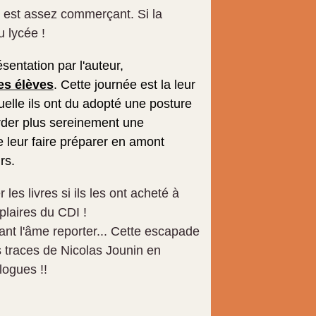
r est assez commerçant. Si la
u lycée !
ésentation par l'auteur,
es élèves
. Cette journée est la leur
uelle ils ont du adopté une posture
order plus sereinement une
de leur faire préparer en amont
rs.
les livres si ils les ont acheté à
mplaires
du
CDI !
tant l'âme reporter... Cette escapade
s traces de Nicolas Jounin en
logues !!