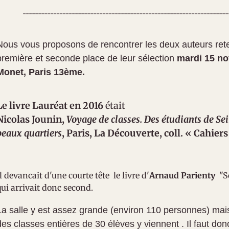
-------------------------------------------------------------------
Nous vous proposons de rencontrer les deux auteurs reten
première et seconde place de leur sélection
mardi 15 n
Monet, Paris 13ème.
Le livre Lauréat en 2016
était
Nicolas
Jounin
,
Voyage de classes. Des étudiants de Se
beaux quartiers
, Paris, La Découverte, coll. « Cahiers 
l devancait d'une courte tête le livre d'
Arnaud Parienty
"S
qui arrivait donc second.
La salle y est assez grande (
environ 110 personnes)
mai
des classes entières de 30 élèves y viennent . Il faut donc