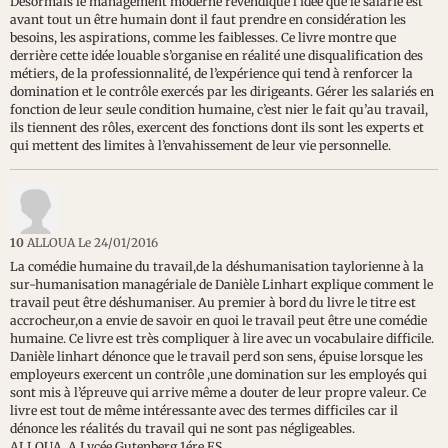
Désormais le management moderne revendique l’idée que le salarié est
avant tout un être humain dont il faut prendre en considération les
besoins, les aspirations, comme les faiblesses. Ce livre montre que
derrière cette idée louable s’organise en réalité une disqualification des
métiers, de la professionnalité, de l’expérience qui tend à renforcer la
domination et le contrôle exercés par les dirigeants. Gérer les salariés en
fonction de leur seule condition humaine, c’est nier le fait qu’au travail,
ils tiennent des rôles, exercent des fonctions dont ils sont les experts et
qui mettent des limites à l’envahissement de leur vie personnelle.
10
ALLOUA
Le 24/01/2016
La comédie humaine du travail,de la déshumanisation taylorienne à la
sur-humanisation managériale de Danièle Linhart explique comment le
travail peut être déshumaniser. Au premier à bord du livre le titre est
accrocheur,on a envie de savoir en quoi le travail peut être une comédie
humaine. Ce livre est très compliquer à lire avec un vocabulaire difficile.
Danièle linhart dénonce que le travail perd son sens, épuise lorsque les
employeurs exercent un contrôle ,une domination sur les employés qui
sont mis à l’épreuve qui arrive même a douter de leur propre valeur. Ce
livre est tout de même intéressante avec des termes difficiles car il
dénonce les réalités du travail qui ne sont pas négligeables.
ALLOUA. A Lycée Gutenberg 1ére ES