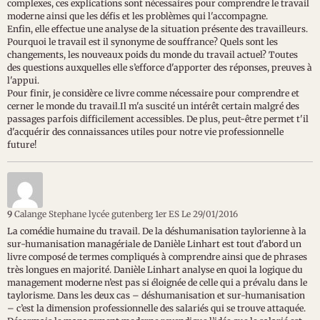
complexes, ces explications sont nécessaires pour comprendre le travail
moderne ainsi que les défis et les problèmes qui l'accompagne.
Enfin, elle effectue une analyse de la situation présente des travailleurs.
Pourquoi le travail est il synonyme de souffrance? Quels sont les
changements, les nouveaux poids du monde du travail actuel? Toutes
des questions auxquelles elle s’efforce d'apporter des réponses, preuves à
l'appui.
Pour finir, je considère ce livre comme nécessaire pour comprendre et
cerner le monde du travail.Il m'a suscité un intérêt certain malgré des
passages parfois difficilement accessibles. De plus, peut-être permet t'il
d'acquérir des connaissances utiles pour notre vie professionnelle
future!
9
Calange Stephane lycée gutenberg 1er ES
Le 29/01/2016
La comédie humaine du travail. De la déshumanisation taylorienne à la
sur-humanisation managériale de Danièle Linhart est tout d'abord un
livre composé de termes compliqués à comprendre ainsi que de phrases
très longues en majorité. Danièle Linhart analyse en quoi la logique du
management moderne n’est pas si éloignée de celle qui a prévalu dans le
taylorisme. Dans les deux cas – déshumanisation et sur-humanisation
– c’est la dimension professionnelle des salariés qui se trouve attaquée.