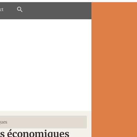
ct
ques
ves économiques