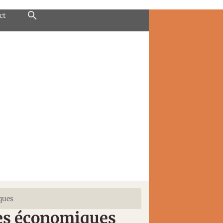
ct
ques
ves économiques