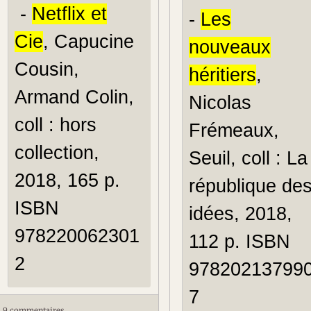
-
Netflix et
-
Les
Cie
, Capucine
nouveaux
Cousin,
héritiers
,
Armand Colin,
Nicolas
coll : hors
Frémeaux,
collection,
Seuil, coll : La
2018, 165 p.
république de
ISBN
idées, 2018,
978220062301
112 p. ISBN
2
97820213799
7
9 commentaires