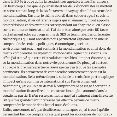
dans la BD. Je trouve qu’ils la rendent très agréable à lire. Par ailleurs,
j’ai beaucoup aimé que le journaliste et les deux économistes se mettent
en scène tout au long de la BD à travers un voyage détaillé au cœur de la
mondialisation. Ensuite, le thème abordé dans cet ouvrage, à savoir la
mondialisation, et les différents sujets qui en émanent, m’ont apporté
des précisions et des exemples correspondant au chapitre vu en classe
sur le commerce international. J’ai donc bien aimé que cette BD fasse
parfaitement écho au programme de SES de terminale. Les différentes
thématiques qui sont abordées nous permettent également de mieux
comprendre les enjeux politiques, économiques, sociaux,
environnementaux, … qui sont liés à la mondialisation et ainsi donc de
mieux comprendre les enjeux du monde dans lequel nous vivons. En
effet, j’ai trouvé que cette BD traduisait très bien l’impact énorme qu’a
eu la mondialisation dans notre vie quotidienne. De plus, j’ai surtout
apprécié la première partie de l’ouvrage car j’ai trouvé les exemples
pertinents : ils permettent de comprendre concrètement ce qu’est la
mondialisation. De la même façon le sujet de la troisième partie explique
l’impact qu’a le commerce international sur l’environnement.
Néanmoins, j’ai eu un peu de mal à comprendre le passage abordant la
mondialisation financière (une construction anglo-saxonne) dans la
deuxième partie. Il n’en reste pas moins que j’ai vraiment aimé lire cette
BD qui m’a grandement intéressée car elle m’a permis de mieux
comprendre le monde dans lequel nous évoluons.
Enfin, une donnée m’a particulièrement marquée et j’ai trouvé qu’elle
permettait bien de comprendre à quel point les économies de nombreux