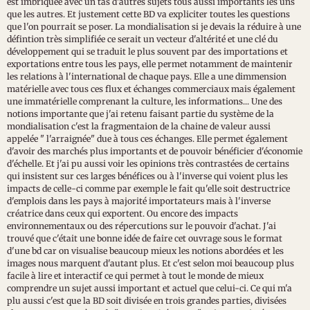
est imbriquée avec un tas d'autres sujets tous aussi importants les uns
que les autres. Et justement cette BD va expliciter toutes les questions
que l'on pourrait se poser. La mondialisation si je devais la réduire à une
défintion très simplifiée ce serait un vecteur d'altérité et une clé du
développement qui se traduit le plus souvent par des importations et
exportations entre tous les pays, elle permet notamment de maintenir
les relations à l'international de chaque pays. Elle a une dimmension
matérielle avec tous ces flux et échanges commerciaux mais également
une immatérielle comprenant la culture, les informations... Une des
notions importante que j'ai retenu faisant partie du système de la
mondialisation c'est la fragmentaion de la chaine de valeur aussi
appelée " l'arraignée" due à tous ces échanges. Elle permet également
d'avoir des marchés plus importants et de pouvoir bénéficier d'économie
d'échelle. Et j'ai pu aussi voir les opinions très contrastées de certains
qui insistent sur ces larges bénéfices ou à l'inverse qui voient plus les
impacts de celle-ci comme par exemple le fait qu'elle soit destructrice
d'emplois dans les pays à majorité importateurs mais à l'inverse
créatrice dans ceux qui exportent. Ou encore des impacts
environnementaux ou des répercutions sur le pouvoir d'achat. J'ai
trouvé que c'était une bonne idée de faire cet ouvrage sous le format
d'une bd car on visualise beaucoup mieux les notions abordées et les
images nous marquent d'autant plus. Et c'est selon moi beaucoup plus
facile à lire et interactif ce qui permet à tout le monde de mieux
comprendre un sujet aussi important et actuel que celui-ci. Ce qui m'a
plu aussi c'est que la BD soit divisée en trois grandes parties, divisées