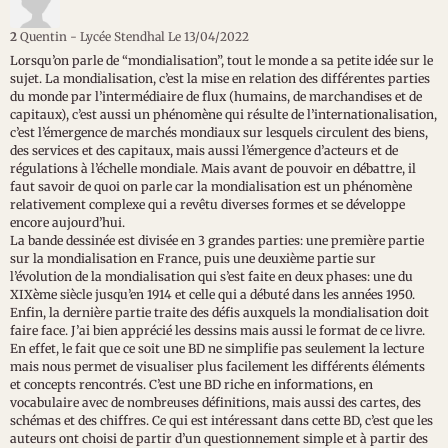
2
Quentin - Lycée Stendhal
Le 13/04/2022
Lorsqu’on parle de “mondialisation”, tout le monde a sa petite idée sur le
sujet. La mondialisation, c’est la mise en relation des différentes parties
du monde par l’intermédiaire de flux (humains, de marchandises et de
capitaux), c’est aussi un phénomène qui résulte de l’internationalisation,
c’est l’émergence de marchés mondiaux sur lesquels circulent des biens,
des services et des capitaux, mais aussi l’émergence d’acteurs et de
régulations à l’échelle mondiale. Mais avant de pouvoir en débattre, il
faut savoir de quoi on parle car la mondialisation est un phénomène
relativement complexe qui a revêtu diverses formes et se développe
encore aujourd’hui.
La bande dessinée est divisée en 3 grandes parties: une première partie
sur la mondialisation en France, puis une deuxième partie sur
l’évolution de la mondialisation qui s’est faite en deux phases: une du
XIXème siècle jusqu’en 1914 et celle qui a débuté dans les années 1950.
Enfin, la dernière partie traite des défis auxquels la mondialisation doit
faire face. J’ai bien apprécié les dessins mais aussi le format de ce livre.
En effet, le fait que ce soit une BD ne simplifie pas seulement la lecture
mais nous permet de visualiser plus facilement les différents éléments
et concepts rencontrés. C’est une BD riche en informations, en
vocabulaire avec de nombreuses définitions, mais aussi des cartes, des
schémas et des chiffres. Ce qui est intéressant dans cette BD, c’est que les
auteurs ont choisi de partir d’un questionnement simple et à partir des