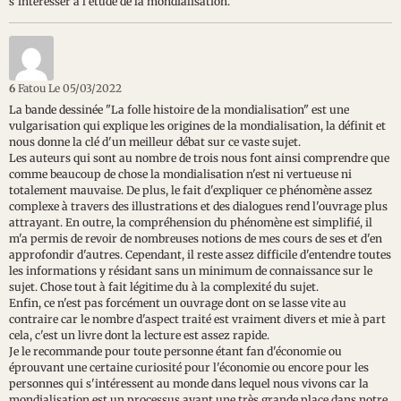
s'intéresser à l'étude de la mondialisation.
6
Fatou
Le 05/03/2022
La bande dessinée "La folle histoire de la mondialisation" est une
vulgarisation qui explique les origines de la mondialisation, la définit et
nous donne la clé d'un meilleur débat sur ce vaste sujet.
Les auteurs qui sont au nombre de trois nous font ainsi comprendre que
comme beaucoup de chose la mondialisation n'est ni vertueuse ni
totalement mauvaise. De plus, le fait d'expliquer ce phénomène assez
complexe à travers des illustrations et des dialogues rend l'ouvrage plus
attrayant. En outre, la compréhension du phénomène est simplifié, il
m'a permis de revoir de nombreuses notions de mes cours de ses et d'en
approfondir d'autres. Cependant, il reste assez difficile d'entendre toutes
les informations y résidant sans un minimum de connaissance sur le
sujet. Chose tout à fait légitime du à la complexité du sujet.
Enfin, ce n'est pas forcément un ouvrage dont on se lasse vite au
contraire car le nombre d'aspect traité est vraiment divers et mie à part
cela, c'est un livre dont la lecture est assez rapide.
Je le recommande pour toute personne étant fan d'économie ou
éprouvant une certaine curiosité pour l'économie ou encore pour les
personnes qui s'intéressent au monde dans lequel nous vivons car la
mondialisation est un processus ayant une très grande place dans notre