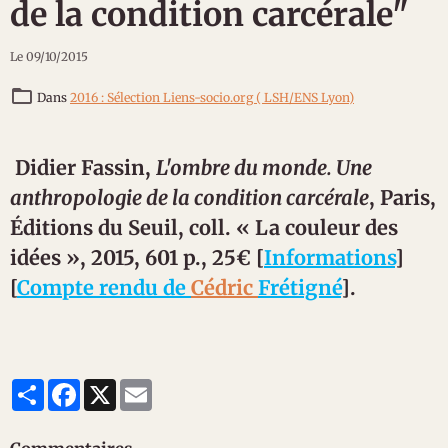
de la condition carcérale"
Le 09/10/2015
Dans
2016 : Sélection Liens-socio.org ( LSH/ENS Lyon)
Didier
Fassin
,
L'ombre du monde. Une
anthropologie de la condition carcérale
, Paris,
Éditions du Seuil, coll. « La couleur des
idées », 2015, 601 p., 25€ [
Informations
]
[
Compte rendu de
Cédric
Frétigné
].
Partager
Facebook
X
Email