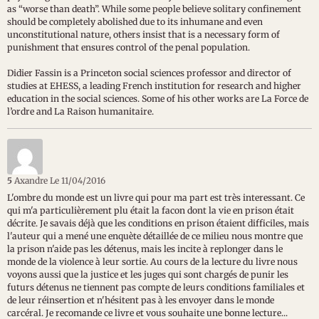
as “worse than death”. While some people believe solitary confinement
should be completely abolished due to its inhumane and even
unconstitutional nature, others insist that is a necessary form of
punishment that ensures control of the penal population.
Didier Fassin is a Princeton social sciences professor and director of
studies at EHESS, a leading French institution for research and higher
education in the social sciences. Some of his other works are La Force de
l’ordre and La Raison humanitaire.
5
Axandre
Le 11/04/2016
L'ombre du monde est un livre qui pour ma part est très interessant. Ce
qui m'a particulièrement plu était la facon dont la vie en prison était
décrite. Je savais déjà que les conditions en prison étaient difficiles, mais
l'auteur qui a mené une enquète détaillée de ce milieu nous montre que
la prison n'aide pas les détenus, mais les incite à replonger dans le
monde de la violence à leur sortie. Au cours de la lecture du livre nous
voyons aussi que la justice et les juges qui sont chargés de punir les
futurs détenus ne tiennent pas compte de leurs conditions familiales et
de leur réinsertion et n'hésitent pas à les envoyer dans le monde
carcéral. Je recomande ce livre et vous souhaite une bonne lecture...