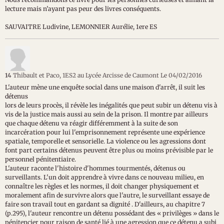
lecture mais n’ayant pas peur des livres conséquents.
SAUVAITRE Ludivine, LEMONNIER Aurélie, 1ere ES
14
Thibault et Paco, 1ES2 au Lycée Arcisse de Caumont
Le 04/02/2016
L'auteur mène une enquête social dans une maison d'arrêt, il suit les
détenus
lors de leurs procès, il révèle les inégalités que peut subir un détenu vis à
vis de la justice mais aussi au sein de la prison. Il montre par ailleurs
que chaque détenu va réagir différemment à la suite de son
incarcération pour lui l'emprisonnement représente une expérience
spatiale, temporelle et sensorielle. La violence ou les agressions dont
font part certains détenus peuvent être plus ou moins prévisible par le
personnel pénitentiaire.
L'auteur raconte l'histoire d'hommes tourmentés, détenus ou
surveillants. L'un doit apprendre à vivre dans ce nouveau milieu, en
connaître les règles et les normes, il doit changer physiquement et
moralement afin de survivre alors que l'autre, le surveillant essaye de
faire son travail tout en gardant sa dignité . D'ailleurs, au chapitre 7
(p.295), l'auteur rencontre un détenu possédant des « privilèges » dans le
pénitencier pour raison de santé lié à une agression que ce détenu a subi