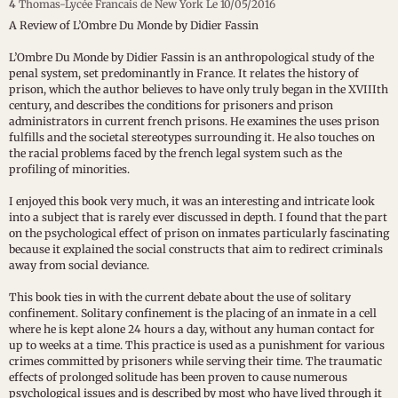
4
Thomas-Lycée Francais de New York
Le 10/05/2016
A Review of L’Ombre Du Monde by Didier Fassin
L’Ombre Du Monde by Didier Fassin is an anthropological study of the
penal system, set predominantly in France. It relates the history of
prison, which the author believes to have only truly began in the XVIIIth
century, and describes the conditions for prisoners and prison
administrators in current french prisons. He examines the uses prison
fulfills and the societal stereotypes surrounding it. He also touches on
the racial problems faced by the french legal system such as the
profiling of minorities.
I enjoyed this book very much, it was an interesting and intricate look
into a subject that is rarely ever discussed in depth. I found that the part
on the psychological effect of prison on inmates particularly fascinating
because it explained the social constructs that aim to redirect criminals
away from social deviance.
This book ties in with the current debate about the use of solitary
confinement. Solitary confinement is the placing of an inmate in a cell
where he is kept alone 24 hours a day, without any human contact for
up to weeks at a time. This practice is used as a punishment for various
crimes committed by prisoners while serving their time. The traumatic
effects of prolonged solitude has been proven to cause numerous
psychological issues and is described by most who have lived through it