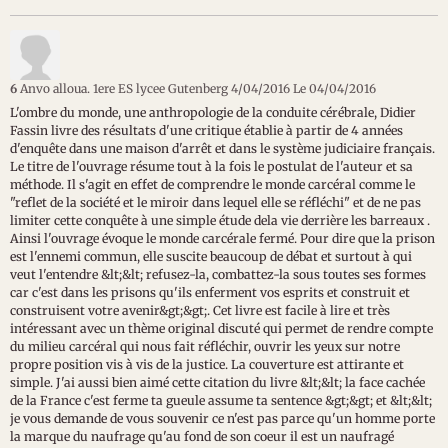
6
Anvo alloua. 1ere ES lycee Gutenberg 4/04/2016
Le 04/04/2016
L'ombre du monde, une anthropologie de la conduite cérébrale, Didier
Fassin livre des résultats d'une critique établie à partir de 4 années
d'enquête dans une maison d'arrêt et dans le système judiciaire français.
Le titre de l'ouvrage résume tout à la fois le postulat de l'auteur et sa
méthode. Il s'agit en effet de comprendre le monde carcéral comme le
"reflet de la société et le miroir dans lequel elle se réfléchi" et de ne pas
limiter cette conquête à une simple étude dela vie derrière les barreaux .
Ainsi l'ouvrage évoque le monde carcérale fermé. Pour dire que la prison
est l'ennemi commun, elle suscite beaucoup de débat et surtout à qui
veut l'entendre &lt;&lt; refusez-la, combattez-la sous toutes ses formes
car c'est dans les prisons qu'ils enferment vos esprits et construit et
construisent votre avenir&gt;&gt;. Cet livre est facile à lire et très
intéressant avec un thème original discuté qui permet de rendre compte
du milieu carcéral qui nous fait réfléchir, ouvrir les yeux sur notre
propre position vis à vis de la justice. La couverture est attirante et
simple. J'ai aussi bien aimé cette citation du livre &lt;&lt; la face cachée
de la France c'est ferme ta gueule assume ta sentence &gt;&gt; et &lt;&lt;
je vous demande de vous souvenir ce n'est pas parce qu'un homme porte
la marque du naufrage qu'au fond de son coeur il est un naufragé