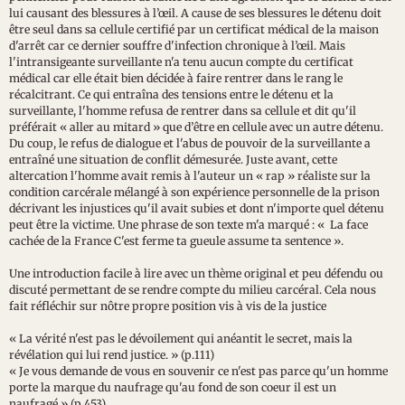
lui causant des blessures à l’œil. A cause de ses blessures le détenu doit
être seul dans sa cellule certifié par un certificat médical de la maison
d'arrêt car ce dernier souffre d'infection chronique à l’œil. Mais
l'intransigeante surveillante n'a tenu aucun compte du certificat
médical car elle était bien décidée à faire rentrer dans le rang le
récalcitrant. Ce qui entraîna des tensions entre le détenu et la
surveillante, l'homme refusa de rentrer dans sa cellule et dit qu'il
préférait « aller au mitard » que d’être en cellule avec un autre détenu.
Du coup, le refus de dialogue et l'abus de pouvoir de la surveillante a
entraîné une situation de conflit démesurée. Juste avant, cette
altercation l'homme avait remis à l'auteur un « rap » réaliste sur la
condition carcérale mélangé à son expérience personnelle de la prison
décrivant les injustices qu'il avait subies et dont n'importe quel détenu
peut être la victime. Une phrase de son texte m'a marqué : « La face
cachée de la France C'est ferme ta gueule assume ta sentence ».
Une introduction facile à lire avec un thème original et peu défendu ou
discuté permettant de se rendre compte du milieu carcéral. Cela nous
fait réfléchir sur nôtre propre position vis à vis de la justice
« La vérité n'est pas le dévoilement qui anéantit le secret, mais la
révélation qui lui rend justice. » (p.111)
« Je vous demande de vous en souvenir ce n'est pas parce qu'un homme
porte la marque du naufrage qu'au fond de son coeur il est un
naufragé » (p.453)