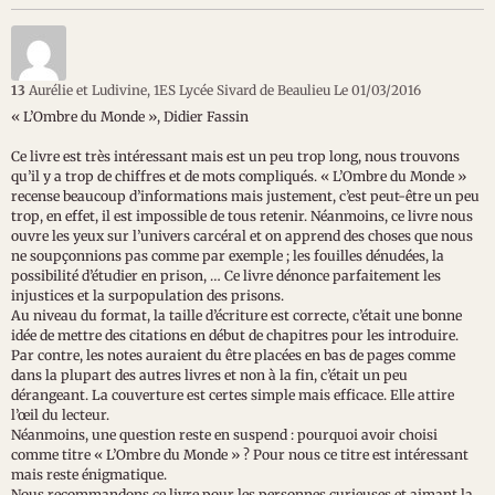
13
Aurélie et Ludivine, 1ES Lycée Sivard de Beaulieu
Le 01/03/2016
« L’Ombre du Monde », Didier Fassin
Ce livre est très intéressant mais est un peu trop long, nous trouvons
qu’il y a trop de chiffres et de mots compliqués. « L’Ombre du Monde »
recense beaucoup d’informations mais justement, c’est peut-être un peu
trop, en effet, il est impossible de tous retenir. Néanmoins, ce livre nous
ouvre les yeux sur l’univers carcéral et on apprend des choses que nous
ne soupçonnions pas comme par exemple ; les fouilles dénudées, la
possibilité d’étudier en prison, … Ce livre dénonce parfaitement les
injustices et la surpopulation des prisons.
Au niveau du format, la taille d’écriture est correcte, c’était une bonne
idée de mettre des citations en début de chapitres pour les introduire.
Par contre, les notes auraient du être placées en bas de pages comme
dans la plupart des autres livres et non à la fin, c’était un peu
dérangeant. La couverture est certes simple mais efficace. Elle attire
l’œil du lecteur.
Néanmoins, une question reste en suspend : pourquoi avoir choisi
comme titre « L’Ombre du Monde » ? Pour nous ce titre est intéressant
mais reste énigmatique.
Nous recommandons ce livre pour les personnes curieuses et aimant la