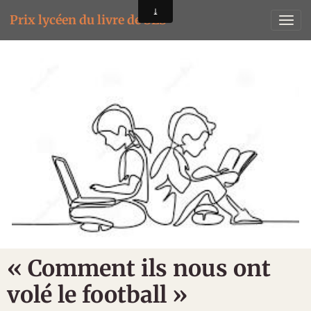
Prix lycéen du livre de SES
« Comment ils nous ont
volé le football »