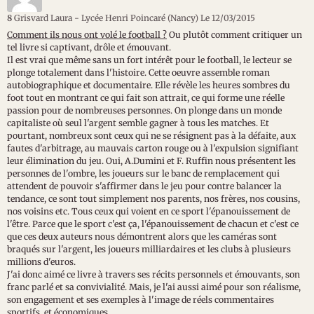
8
Grisvard Laura - Lycée Henri Poincaré (Nancy)
Le 12/03/2015
Comment ils nous ont volé le football ?
Ou plutôt comment critiquer un
tel livre si captivant, drôle et émouvant.
Il est vrai que même sans un fort intérêt pour le football, le lecteur se
plonge totalement dans l'histoire. Cette oeuvre assemble roman
autobiographique et documentaire. Elle révèle les heures sombres du
foot tout en montrant ce qui fait son attrait, ce qui forme une réelle
passion pour de nombreuses personnes. On plonge dans un monde
capitaliste où seul l'argent semble gagner à tous les matches. Et
pourtant, nombreux sont ceux qui ne se résignent pas à la défaite, aux
fautes d'arbitrage, au mauvais carton rouge ou à l'expulsion signifiant
leur élimination du jeu. Oui, A.Dumini et F. Ruffin nous présentent les
personnes de l'ombre, les joueurs sur le banc de remplacement qui
attendent de pouvoir s'affirmer dans le jeu pour contre balancer la
tendance, ce sont tout simplement nos parents, nos frères, nos cousins,
nos voisins etc. Tous ceux qui voient en ce sport l'épanouissement de
l'être. Parce que le sport c'est ça, l'épanouissement de chacun et c'est ce
que ces deux auteurs nous démontrent alors que les caméras sont
braqués sur l'argent, les joueurs milliardaires et les clubs à plusieurs
millions d'euros.
J'ai donc aimé ce livre à travers ses récits personnels et émouvants, son
franc parlé et sa convivialité. Mais, je l'ai aussi aimé pour son réalisme,
son engagement et ses exemples à l'image de réels commentaires
sportifs, et économiques.