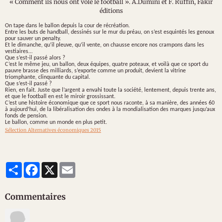
« Comment ils nous ont volé le football ». A.Dumini et F. Ruffin, Fakir
éditions
On tape dans le ballon depuis la cour de récréation.
Entre les buts de handball, dessinés sur le mur du préau, on s’est esquintés les genoux
pour sauver un penalty.
Et le dimanche, qu’il pleuve, qu’il vente, on chausse encore nos crampons dans les
vestiaires...
Que s’est-il passé alors ?
C’est le même jeu, un ballon, deux équipes, quatre poteaux, et voilà que ce sport du
pauvre brasse des milliards, s’exporte comme un produit, devient la vitrine
triomphante, clinquante du capital.
Que s’est-il passé ?
Rien, en fait. Juste que l’argent a envahi toute la société, lentement, depuis trente ans,
et que le football en est le miroir grossissant.
C’est une histoire économique que ce sport nous raconte, à sa manière, des années 60
à aujourd’hui, de la libéralisation des ondes à la mondialisation des marques jusqu’aux
fonds de pension.
Le ballon, comme un monde en plus petit.
Sélection Alternatives économiques 2015
Partager
Facebook
X
Email
Commentaires