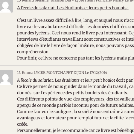
13
Renard Mélanie/ Masson Léa - Lycée Henri Poincaré/ Nancy
Le 19
A l'école du salariat. Les étudiants et leurs petits boulots :
C'est un livre assez difficile à lire, long, et auquel nous n
livre car le vocabulaire est difficile, les données chiffrées s
pour des lycéens. Ceci nous rend le livre peu intéressant. Ce
interviews d'étudiants travaillant sont constructives et i
obligées de lire le livre de façon linéaire, nous pouvons pas
compréhension.
Pour finir, ce livre ne concerne pas tant les lycéens mais plu
14
Emma LYCEE MONTCHAPET DIJON
Le 17/12/2014
A l'école du salariat. Les étudiants et leur petit boulot
écrit par
Ce livre permet de nous guider dans le monde du travail , car
donnés, sur l’expérience des petits boulots des étudiants.
Ces différents points de vue: des employeurs, des travaille
aperçu de ce monde parfois inconnu pour de futurs adultes
Comme l'auteur le souligne , la société nous entraîne à sui
avantageux et formateur pour l'emploi futur et facilite l'acc
créée.
Personnellement, je le recommande car ce livre est bénéfiqu