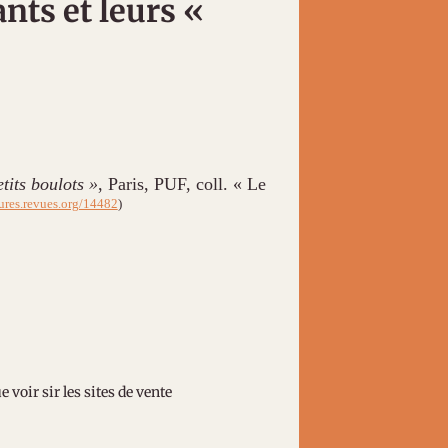
ants et leurs «
tits boulots »
, Paris, PUF, coll. « Le
tures.revues.org/14482
)
voir sir les sites de vente