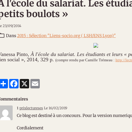
À l'école du salariat. Les étudi
petits boulots »
e 23/09/2014
Dans
2015 : Sélection "Liens-socio.org ( LSH/ENS Lyon)"
Vanessa Pinto,
À l'école du salariat. Les étudiants et leurs « pe
ien social », 2014, 329 p.
(compte rendu par Camille Trémeau :
http://lec
Partager
Facebook
X
Email
Commentaires
1
prixlectureses
Le 16/02/2019
Ce blog est destiné à un concours. Pour la version numerique 
Cordialement