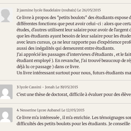
2
jasmine lycée Baudelaire (roubaix)
Le 26/05/2015
Ce livre à propos des "petits boulots" des étudiants expose di
différentes fonctions que peut avoir celui-ci : alors que cer
études, d'autres utilisent leur salaire pour avoir de l'arge
que les étudiants ayant besoin de leur salaire pour les étud
avec leurs cursus, ça ne leur rapporte pas d’expérience profe
aussi des inégalités qui demeurent entre étudiants.
J'ai apprécié les passages d'interviews d'étudiants , et le fa
étudiant employé ). En revanche, J'ai trouvé beaucoup de rép
déjà lu ce passage ) dans ce livre.
Un livre intéressant surtout pour nous, futurs étudiants m
3
lycée Cassini - Jonah
Le 19/05/2015
C'est une thèse de doctorat, difficile à évaluer pour des élè
4
Nesserine Lycee Aubanel
Le 12/05/2015
Ce livre m'a intéressée , il m'a enrichie. Les témoignages son
difficultés des petits boulots pour les étudiants. Je conseille 