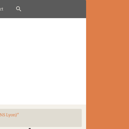
ct
ENS Lyon)"