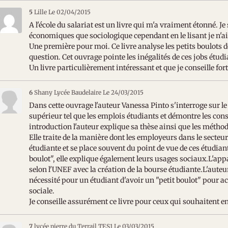
5
Lille
Le 02/04/2015
A l'école du salariat est un livre qui m'a vraiment étonné. Je
économiques que sociologique cependant en le lisant je n'ai
Une première pour moi. Ce livre analyse les petits boulots
question. Cet ouvrage pointe les inégalités de ces jobs étudi
Un livre particulièrement intéressant et que je conseille fo
6
Shany Lycée Baudelaire
Le 24/03/2015
Dans cette ouvrage l'auteur Vanessa Pinto s'interroge sur l
supérieur tel que les emplois étudiants et démontre les co
introduction l'auteur explique sa thèse ainsi que les méthodes
Elle traite de la manière dont les employeurs dans le secteur
étudiante et se place souvent du point de vue de ces étudia
boulot", elle explique également leurs usages sociaux.L'app
selon l'UNEF avec la création de la bourse étudiante.L'auteur 
nécessité pour un étudiant d'avoir un "petit boulot" pour acq
sociale.
Je conseille assurément ce livre pour ceux qui souhaitent e
7
lycée pierre du Terrail TES1
Le 03/03/2015