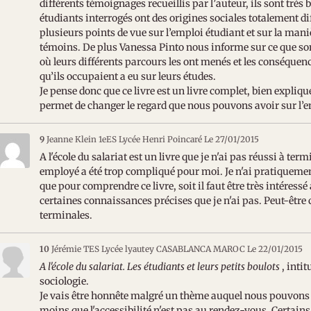
différents témoignages recueillis par l’auteur, ils sont très bi
étudiants interrogés ont des origines sociales totalement di
plusieurs points de vue sur l’emploi étudiant et sur la maniè
témoins. De plus Vanessa Pinto nous informe sur ce que son
où leurs différents parcours les ont menés et les conséquen
qu’ils occupaient a eu sur leurs études.
Je pense donc que ce livre est un livre complet, bien expliq
permet de changer le regard que nous pouvons avoir sur l’e
9
Jeanne Klein 1eES Lycée Henri Poincaré
Le 27/01/2015
A l'école du salariat est un livre que je n'ai pas réussi à ter
employé a été trop compliqué pour moi. Je n'ai pratiquement 
que pour comprendre ce livre, soit il faut être très intéressé 
certaines connaissances précises que je n'ai pas. Peut-être ce
terminales.
10
Jérémie TES Lycée lyautey CASABLANCA MAROC
Le 22/01/2015
A l'école du salariat. Les étudiants et leurs petits boulots
, intit
sociologie.
Je vais être honnête malgré un thème auquel nous pouvons fa
moins que l'accessibilité n'est pas au rendez-vous. Certain