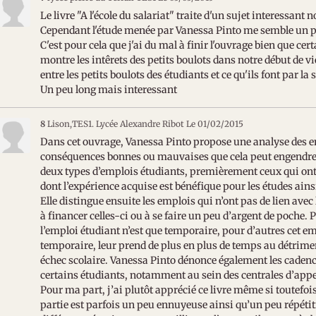
Le livre "A l'école du salariat" traite d'un sujet interessant
Cependant l'étude menée par Vanessa Pinto me semble un peu
C'est pour cela que j'ai du mal à finir l'ouvrage bien que cer
montre les intêrets des petits boulots dans notre début de vi
entre les petits boulots des étudiants et ce qu'ils font par la s
Un peu long mais interessant
8
Lison,TES1. Lycée Alexandre Ribot
Le 01/02/2015
Dans cet ouvrage, Vanessa Pinto propose une analyse des em
conséquences bonnes ou mauvaises que cela peut engendrer s
deux types d’emplois étudiants, premièrement ceux qui ont u
dont l’expérience acquise est bénéfique pour les études ains
Elle distingue ensuite les emplois qui n’ont pas de lien avec
à financer celles-ci ou à se faire un peu d’argent de poche. 
l’emploi étudiant n’est que temporaire, pour d’autres cet emp
temporaire, leur prend de plus en plus de temps au détrimen
échec scolaire. Vanessa Pinto dénonce également les cadence
certains étudiants, notamment au sein des centrales d’appe
Pour ma part, j’ai plutôt apprécié ce livre même si toutefois,
partie est parfois un peu ennuyeuse ainsi qu’un peu répétit