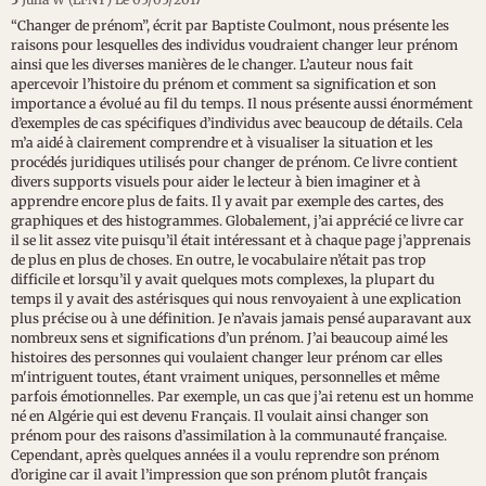
“Changer de prénom”, écrit par Baptiste Coulmont, nous présente les
raisons pour lesquelles des individus voudraient changer leur prénom
ainsi que les diverses manières de le changer. L’auteur nous fait
apercevoir l’histoire du prénom et comment sa signification et son
importance a évolué au fil du temps. Il nous présente aussi énormément
d’exemples de cas spécifiques d’individus avec beaucoup de détails. Cela
m’a aidé à clairement comprendre et à visualiser la situation et les
procédés juridiques utilisés pour changer de prénom. Ce livre contient
divers supports visuels pour aider le lecteur à bien imaginer et à
apprendre encore plus de faits. Il y avait par exemple des cartes, des
graphiques et des histogrammes. Globalement, j’ai apprécié ce livre car
il se lit assez vite puisqu’il était intéressant et à chaque page j’apprenais
de plus en plus de choses. En outre, le vocabulaire n’était pas trop
difficile et lorsqu’il y avait quelques mots complexes, la plupart du
temps il y avait des astérisques qui nous renvoyaient à une explication
plus précise ou à une définition. Je n’avais jamais pensé auparavant aux
nombreux sens et significations d’un prénom. J’ai beaucoup aimé les
histoires des personnes qui voulaient changer leur prénom car elles
m'intriguent toutes, étant vraiment uniques, personnelles et même
parfois émotionnelles. Par exemple, un cas que j’ai retenu est un homme
né en Algérie qui est devenu Français. Il voulait ainsi changer son
prénom pour des raisons d’assimilation à la communauté française.
Cependant, après quelques années il a voulu reprendre son prénom
d’origine car il avait l’impression que son prénom plutôt français