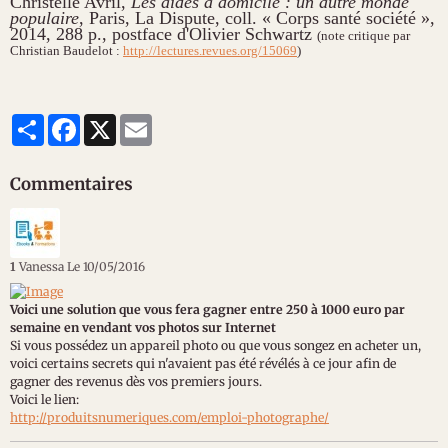
Christelle Avril,
Les aides à domicile : un autre monde
populaire
, Paris, La Dispute, coll. « Corps santé société »,
2014, 288 p., postface d'Olivier Schwartz
(note critique par
Christian Baudelot :
http://lectures.revues.org/15069
)
Partager
Facebook
X
Email
Commentaires
1
Vanessa
Le 10/05/2016
Voici une solution que vous fera gagner entre 250 à 1000 euro par
semaine en vendant vos photos sur Internet
Si vous possédez un appareil photo ou que vous songez en acheter un,
voici certains secrets qui n'avaient pas été révélés à ce jour afin de
gagner des revenus dès vos premiers jours.
Voici le lien:
http://produitsnumeriques.com/emploi-photographe/