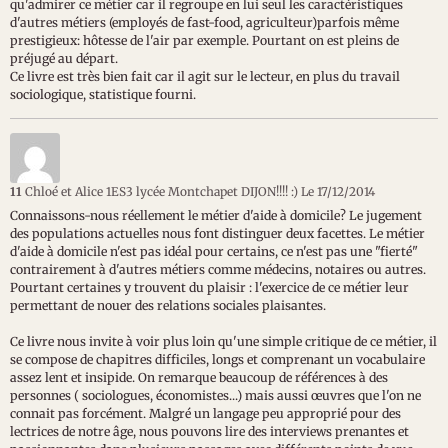
qu'admirer ce métier car il regroupe en lui seul les caractéristiques
d'autres métiers (employés de fast-food, agriculteur)parfois même
prestigieux: hôtesse de l'air par exemple. Pourtant on est pleins de
préjugé au départ.
Ce livre est très bien fait car il agit sur le lecteur, en plus du travail
sociologique, statistique fourni.
11
Chloé et Alice 1ES3 lycée Montchapet DIJON!!!! :)
Le 17/12/2014
Connaissons-nous réellement le métier d'aide à domicile? Le jugement
des populations actuelles nous font distinguer deux facettes. Le métier
d'aide à domicile n'est pas idéal pour certains, ce n'est pas une "fierté"
contrairement à d'autres métiers comme médecins, notaires ou autres.
Pourtant certaines y trouvent du plaisir : l'exercice de ce métier leur
permettant de nouer des relations sociales plaisantes.
Ce livre nous invite à voir plus loin qu'une simple critique de ce métier, il
se compose de chapitres difficiles, longs et comprenant un vocabulaire
assez lent et insipide. On remarque beaucoup de références à des
personnes ( sociologues, économistes...) mais aussi œuvres que l'on ne
connait pas forcément. Malgré un langage peu approprié pour des
lectrices de notre âge, nous pouvons lire des interviews prenantes et